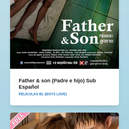
Father & son (Padre e hijo) Sub Español
Father & son (Padre e hijo) Sub
Español
PELICULAS BL (BOYS LOVE)