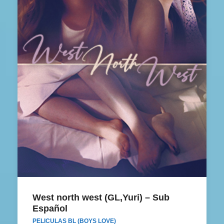
West north west (GL,Yuri) – Sub Español
West north west (GL,Yuri) – Sub
Español
PELICULAS BL (BOYS LOVE)