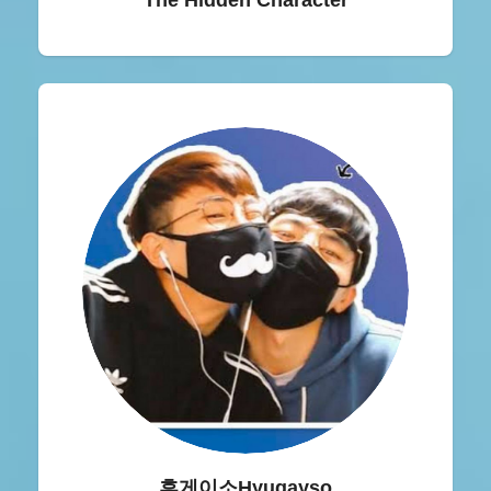
The Hidden Character
휴게이소Hyugayso