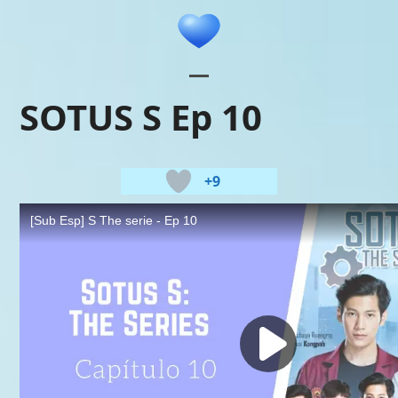
Skip
to
content
Open
Close
SOTUS S Ep 10
mobile
mobile
menu
menu
+9