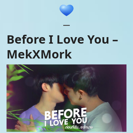
Skip
to
content
Open
Close
Before I Love You –
mobile
mobile
MekXMork
menu
menu