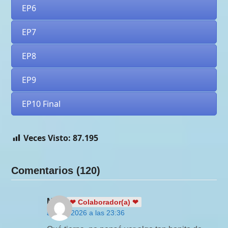
EP6
EP7
EP8
EP9
EP10 Final
Veces Visto:
87.195
Comentarios (120)
Meri
❤ Colaborador(a) ❤
abril 3, 2026 a las 23:36