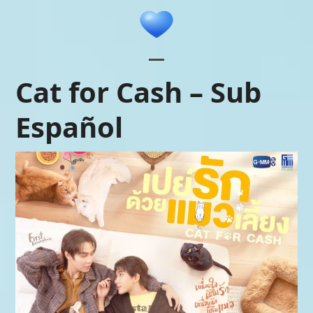
Skip
to
content
Open
Close
Cat for Cash – Sub
mobile
mobile
Español
menu
menu