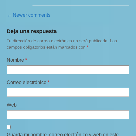
N
← Newer comments
a
Deja una respuesta
v
Tu dirección de correo electrónico no será publicada.
Los
e
campos obligatorios están marcados con
*
g
a
Nombre
*
c
i
Correo electrónico
*
ó
n
Web
d
e
c
o
Guarda mi nombre, correo electrónico y web en este