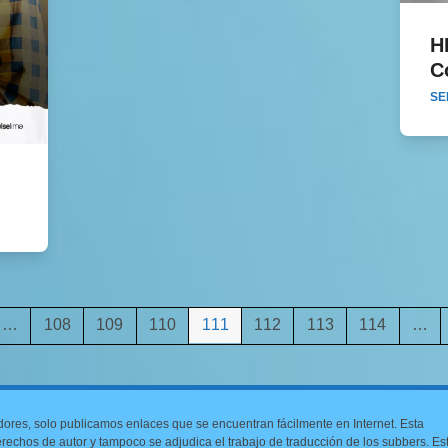
H
C
HISt
SE
e
Page
Page
Page
Page
Page
Page
Page
…
108
109
110
111
112
113
114
…
dores, solo publicamos enlaces que se encuentran fácilmente en Internet. Esta
 derechos de autor y tampoco se adjudica el trabajo de traducción de los subbers. Es