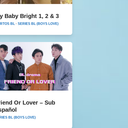
y Baby Bright 1, 2 & 3
My Baby Bright 1, 2 & 3
RTOS BL
·
SERIES BL (BOYS LOVE)
riend Or Lover – Sub
end Or Lover – Sub Español
spañol
RIES BL (BOYS LOVE)