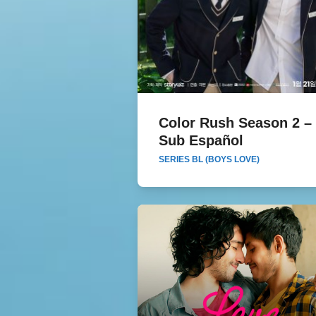
Color Rush Season 2 –
Sub Español
Color Rush Season 2 – 
SERIES BL (BOYS LOVE)
Español