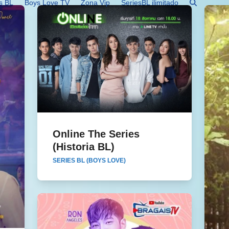
s BL
Boys Love TV
Zona Vip
SeriesBL ilimitado
Online The Series
Online The Series (Historia BL)
(Historia BL)
SERIES BL (BOYS LOVE)