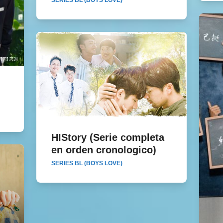
SERIES BL (BOYS LOVE)
Sub
HIStory (Serie completa
en orden cronologico)
HIStory (Serie completa en orden
SERIES BL (BOYS LOVE)
cronologico)