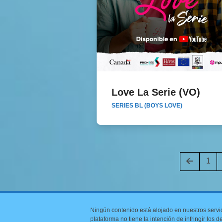
Love La Serie (VO)
Love La Serie (VO)
SERIES BL (BOYS LOVE)
Anterior
Pag
1
Ningún contenido está alojado en nuestros servi
plataforma no tiene la intención de infringir los