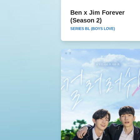
Ben x Jim Forever
Ben x Jim Forever (Seaso
(Season 2)
SERIES BL (BOYS LOVE)