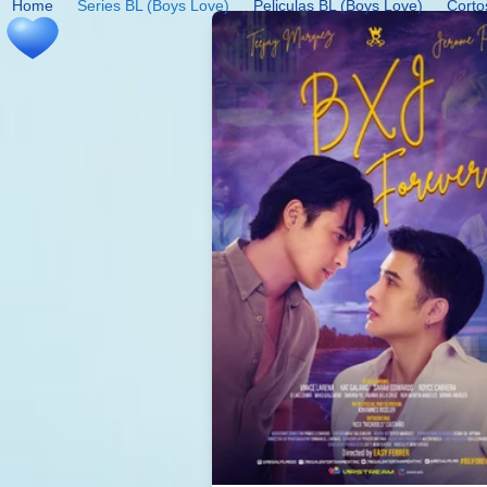
Home
Series BL (Boys Love)
Peliculas BL (Boys Love)
Corto
Skip
to
content