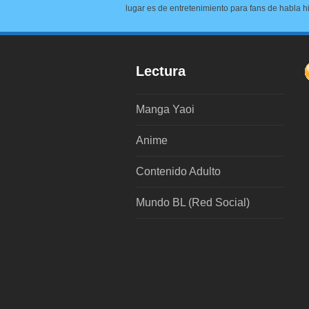
lugar es de entretenimiento para fans de habla h
Lectura
Manga Yaoi
Anime
Contenido Adulto
Mundo BL (Red Social)