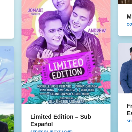
n 2)
M
CO
F
Fri
E
Limited Edition – Sub
Limited Edition – Sub Español
SE
Español