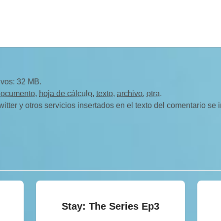
ivos: 32 MB.
documento
,
hoja de cálculo
,
texto
,
archivo
,
otra
.
ter y otros servicios insertados en el texto del comentario se
Stay: The Series Ep3