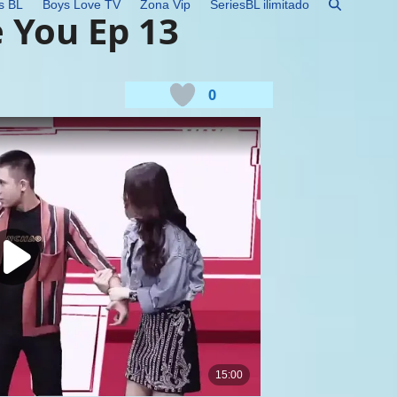
s BL
Boys Love TV
Zona Vip
SeriesBL ilimitado
 You Ep 13
0