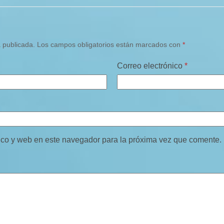
á publicada.
Los campos obligatorios están marcados con
*
Correo electrónico
*
ico y web en este navegador para la próxima vez que comente.