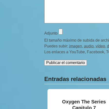
Adjunto
El tamaño máximo de subida de arch
Puedes subir:
imagen
,
audio
,
vídeo
,
Los enlaces a YouTube, Facebook, Twit
Entradas relacionadas
Oxygen The Series
Capitulo 7