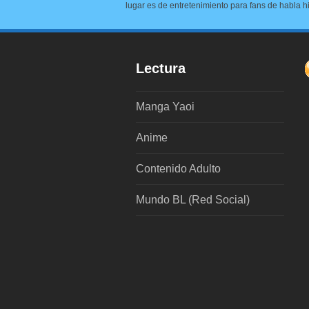
lugar es de entretenimiento para fans de habla h
Lectura
Manga Yaoi
Anime
Contenido Adulto
Mundo BL (Red Social)