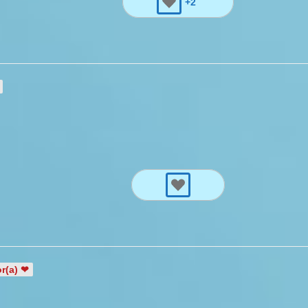
+2
r(a) ❤