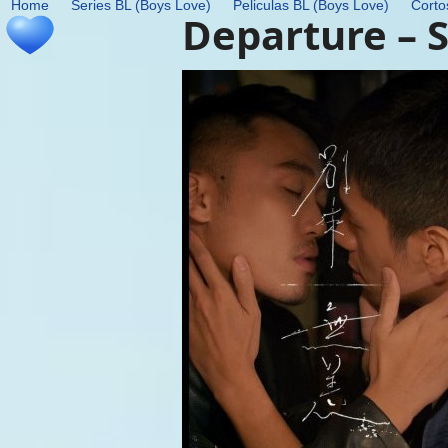
Home
Series BL (Boys Love)
Peliculas BL (Boys Love)
Corto
Skip
Departure – 
to
content