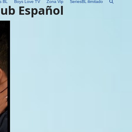
s BL
Boys Love TV
Zona Vip
SeriesBL ilimitado
Sub Español