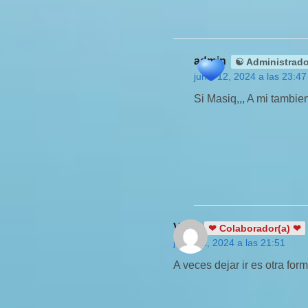
admin
☯ Administrado
junio 12, 2024 a las 23:47
Si Masiq,,, A mi tambie
Vany
❤ Colaborador(a) ❤
junio 11, 2024 a las 21:51
A veces dejar ir es otra fo