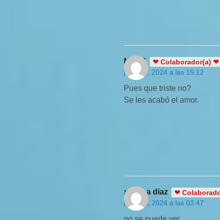
NinaS
❤ Colaborador(a) ❤
junio 11, 2024 a las 15:12
Pues que triste no?
Se les acabó el amor.
ximena diaz
❤ Colaborado
junio 11, 2024 a las 03:47
no se puede ver