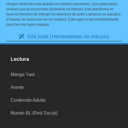
Ningún contenido está alojado en nuestros servidores, solo publicamos
enlaces que se encuentran fácilmente en Internet. Esta plataforma no
tiene la intención de infringir los derechos de autor y tampoco se adjudica
el trabajo de traducción de los subbers. Este lugar es de entretenimiento
para fans de habla hispana.
Edit tools (Herramientas de edicion)
Lectura
Manga Yaoi
Anime
Contenido Adulto
Mundo BL (Red Social)