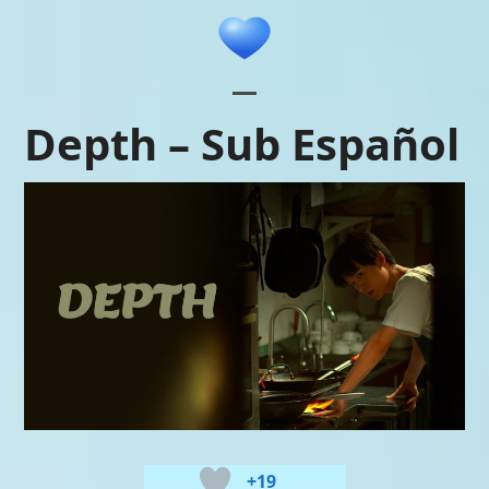
Skip
to
content
Open
Close
Depth – Sub Español
mobile
mobile
menu
menu
+19