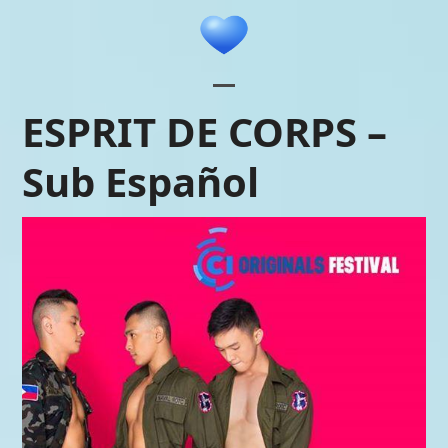
Skip
to
content
Open
Close
ESPRIT DE CORPS –
mobile
mobile
Sub Español
menu
menu