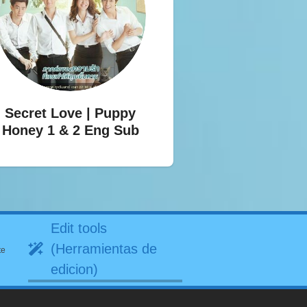
Secret Love | Puppy
Honey 1 & 2 Eng Sub
Edit tools
(Herramientas de
te
edicion)