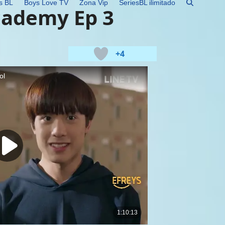
s BL
Boys Love TV
Zona Vip
SeriesBL ilimitado
cademy Ep 3
+4