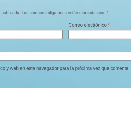
á publicada.
Los campos obligatorios están marcados con
*
Correo electrónico
*
ico y web en este navegador para la próxima vez que comente.