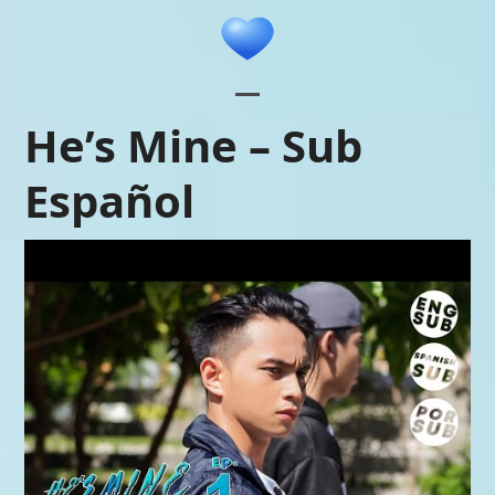
Skip
to
content
Open
Close
He’s Mine – Sub
mobile
mobile
Español
menu
menu