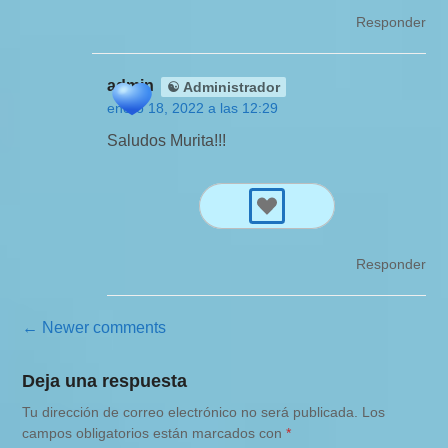
Responder
admin
☯ Administrador
enero 18, 2022 a las 12:29
Saludos Murita!!!
Responder
N
← Newer comments
a
Deja una respuesta
v
Tu dirección de correo electrónico no será publicada.
Los
e
campos obligatorios están marcados con
*