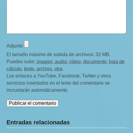
r
i
o
s
Adjunto
El tamaño máximo de subida de archivos: 32 MB.
Puedes subir:
imagen
,
audio
,
vídeo
,
documento
,
hoja de
cálculo
,
texto
,
archivo
,
otra
.
Los enlaces a YouTube, Facebook, Twitter y otros
servicios insertados en el texto del comentario se
incrustarán automáticamente.
Entradas relacionadas