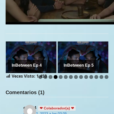
InBetween Ep 4
InBetween Ep 5
Veces Visto:
1.453
Comentarios (1)
enid44
❤ Colaborador(a) ❤
enero 22, 2023 a las 03:05