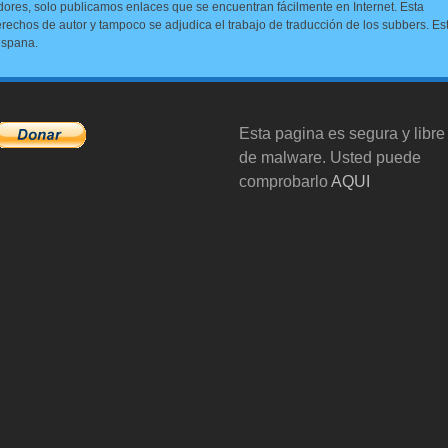
dores, solo publicamos enlaces que se encuentran fácilmente en Internet. Esta
 derechos de autor y tampoco se adjudica el trabajo de traducción de los subbers. Es
ispana.
Esta pagina es segura y libre
de malware. Usted puede
comprobarlo
AQUI