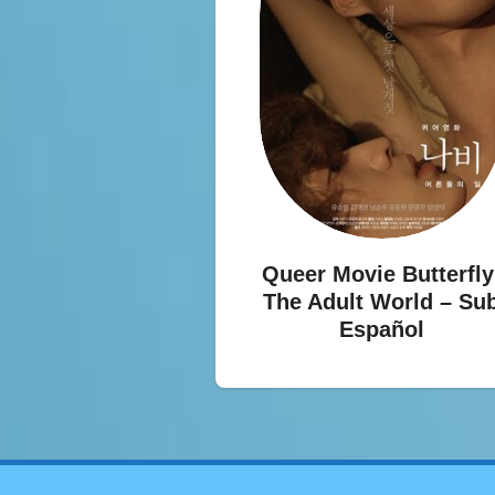
Queer Movie Butterfly
The Adult World – Su
Español