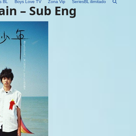
s BL
Boys Love TV
Zona Vip
SeriesBL ilimitado
ain – Sub Eng