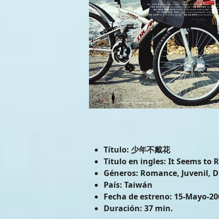
Título:
少年不戴花
Titulo en ingles:
It Seems to 
Géneros:
Romance, Juvenil, 
País:
Taiwán
Fecha de estreno:
15-Mayo-20
Duración:
37 min.