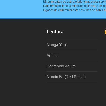
Ningún contenido está alojado en nuestros servi
plataforma no tiene la intención de infringir los
lugar es de entretenimiento para fans de habla h
Lectura
Manga Yaoi
Anime
Contenido Adulto
Mundo BL (Red Social)