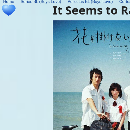
Home
Series BL (Boys Love)
Peliculas BL (Boys Love)
Corto
Skip
It Seems to R
to
content