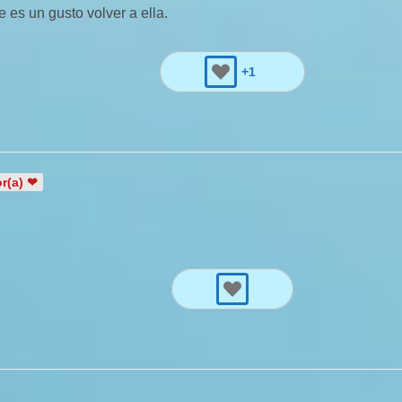
 es un gusto volver a ella.
+1
r(a) ❤