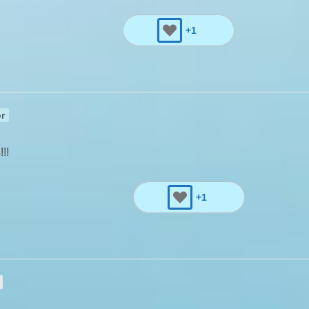
+1
r
!!
+1