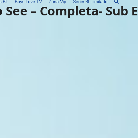
s BL
Boys Love TV
Zona Vip
SeriesBL ilimitado
 See – Completa- Sub 