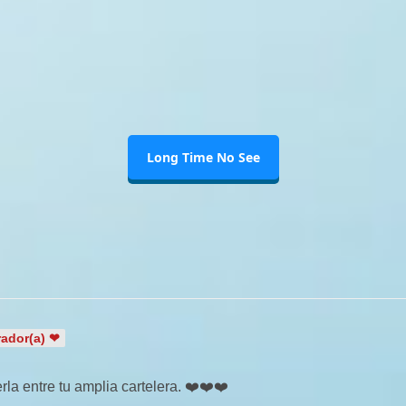
Long Time No See
ador(a) ❤
a entre tu amplia cartelera. ❤️❤️❤️