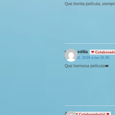
Que bonita película, siempre
yasna edilia
❤ Colaborado
marzo 25, 2026 a las 15:35
Que hermosa película❤️
Atx
❤ Colaborador(a) ❤