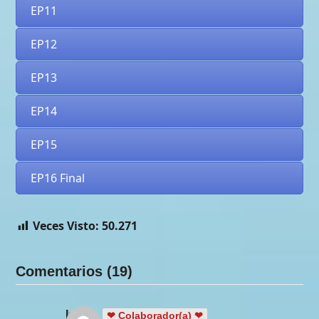
EP11
EP12
EP13
EP14
EP15
EP16 Final
Veces Visto:
50.271
Comentarios (19)
Isbela
❤ Colaborador(a) ❤