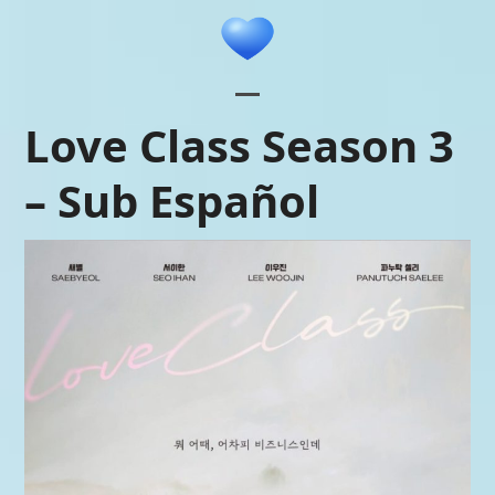
Skip
to
content
Open
Close
Love Class Season 3
mobile
mobile
– Sub Español
menu
menu