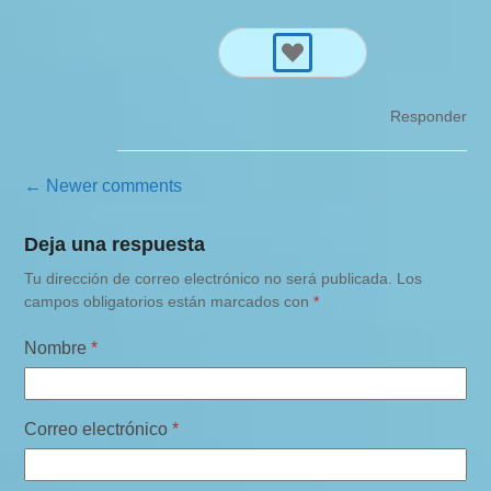
Responder
N
← Newer comments
a
Deja una respuesta
v
Tu dirección de correo electrónico no será publicada.
Los
e
campos obligatorios están marcados con
*
g
a
Nombre
*
c
i
Correo electrónico
*
ó
n