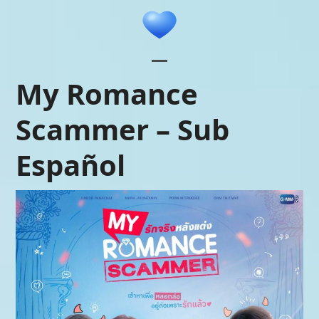
Skip
to
content
Open
Close
My Romance
mobile
mobile
Scammer – Sub
menu
menu
Español