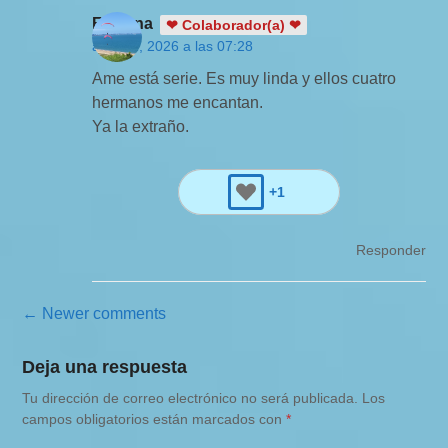
Fabiana
❤ Colaborador(a) ❤
abril 21, 2026 a las 07:28
Ame está serie. Es muy linda y ellos cuatro
hermanos me encantan.
Ya la extraño.
+1
Responder
N
← Newer comments
a
Deja una respuesta
v
Tu dirección de correo electrónico no será publicada.
Los
e
campos obligatorios están marcados con
*
g