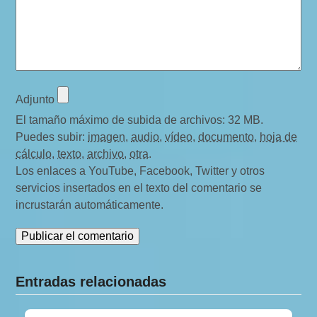
i
o
s
Adjunto
El tamaño máximo de subida de archivos: 32 MB.
Puedes subir:
imagen
,
audio
,
vídeo
,
documento
,
hoja de
cálculo
,
texto
,
archivo
,
otra
.
Los enlaces a YouTube, Facebook, Twitter y otros
servicios insertados en el texto del comentario se
incrustarán automáticamente.
Entradas relacionadas