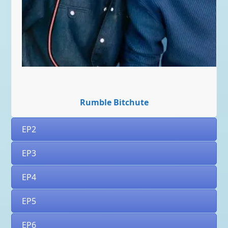
Rumble
Bitchute
EP2
EP3
EP4
EP5
EP6