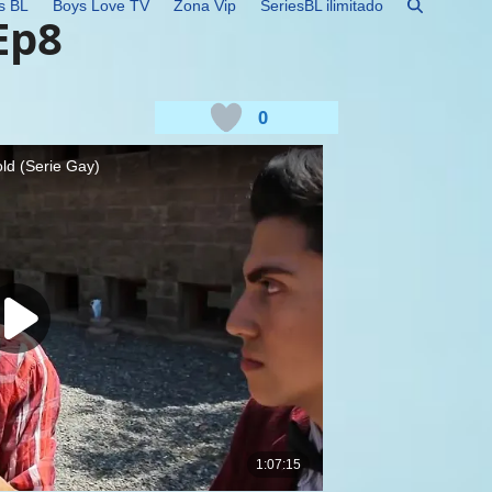
s BL
Boys Love TV
Zona Vip
SeriesBL ilimitado
Ep8
0