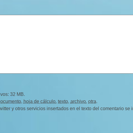
ivos: 32 MB.
documento
,
hoja de cálculo
,
texto
,
archivo
,
otra
.
ter y otros servicios insertados en el texto del comentario se