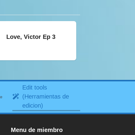
Love, Victor Ep 3
Edit tools
(Herramientas de
te
edicion)
Menu de miembro