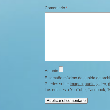
Comentario
*
Adjunto
El tamaño máximo de subida de arch
Puedes subir:
imagen
,
audio
,
vídeo
,
Los enlaces a YouTube, Facebook, Twit