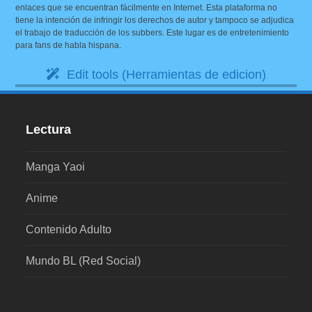
enlaces que se encuentran fácilmente en Internet. Esta plataforma no
tiene la intención de infringir los derechos de autor y tampoco se adjudica
el trabajo de traducción de los subbers. Este lugar es de entretenimiento
para fans de habla hispana.
Edit tools (Herramientas de edicion)
Lectura
Manga Yaoi
Anime
Contenido Adulto
Mundo BL (Red Social)