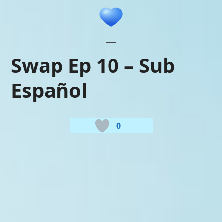
Skip
to
content
Open
Close
Swap Ep 10 – Sub
mobile
mobile
Español
menu
menu
0