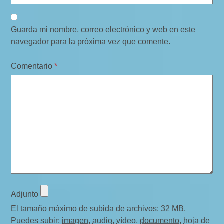
Guarda mi nombre, correo electrónico y web en este
navegador para la próxima vez que comente.
Comentario
*
Adjunto
El tamaño máximo de subida de archivos: 32 MB.
Puedes subir:
imagen
,
audio
,
vídeo
,
documento
,
hoja de