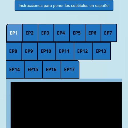
Instrucciones para poner los subtitulos en español
EP1
EP2
EP3
EP4
EP5
EP6
EP7
EP8
EP9
EP10
EP11
EP12
EP13
EP14
EP15
EP16
EP17