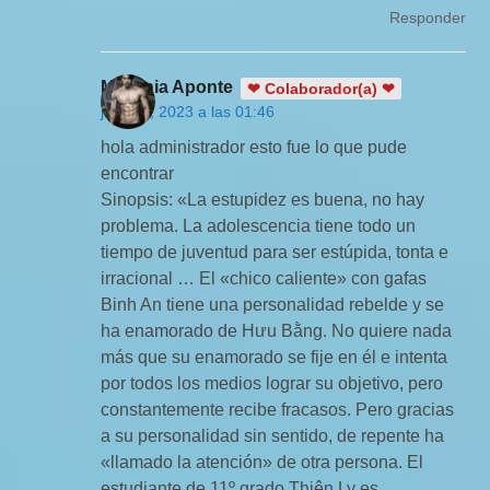
Responder
Milvania Aponte
❤ Colaborador(a) ❤
julio 15, 2023 a las 01:46
hola administrador esto fue lo que pude
encontrar
Sinopsis: «La estupidez es buena, no hay
problema. La adolescencia tiene todo un
tiempo de juventud para ser estúpida, tonta e
irracional … El «chico caliente» con gafas
Binh An tiene una personalidad rebelde y se
ha enamorado de Hưu Bằng. No quiere nada
más que su enamorado se fije en él e intenta
por todos los medios lograr su objetivo, pero
constantemente recibe fracasos. Pero gracias
a su personalidad sin sentido, de repente ha
«llamado la atención» de otra persona. El
estudiante de 11º grado Thiên Ly es