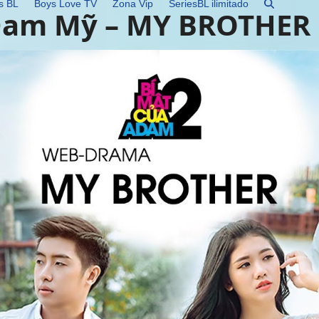
s BL
Boys Love TV
Zona Vip
SeriesBL ilimitado
Đam Mỹ – MY BROTHER