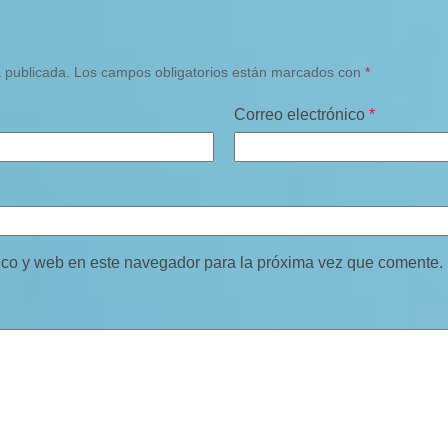
á publicada.
Los campos obligatorios están marcados con
*
Correo electrónico
*
ico y web en este navegador para la próxima vez que comente.