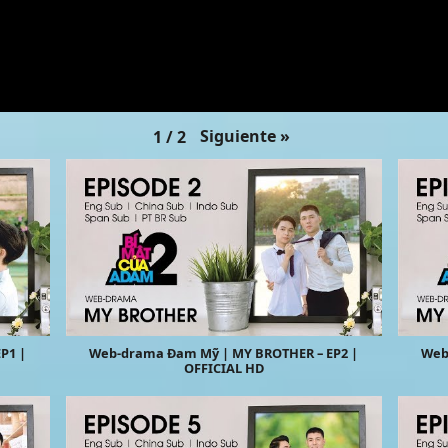
Siguiente
»
1
/
2
P1 |
Web-drama Đam Mỹ | MY BROTHER – EP2 |
Web
OFFICIAL HD