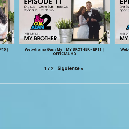
P10 |
Web-drama Đam Mỹ | MY BROTHER – EP11 |
Web-
OFFICIAL HD
Siguiente
»
1
/
2