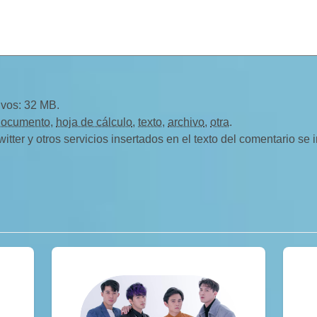
ivos: 32 MB.
documento
,
hoja de cálculo
,
texto
,
archivo
,
otra
.
ter y otros servicios insertados en el texto del comentario se