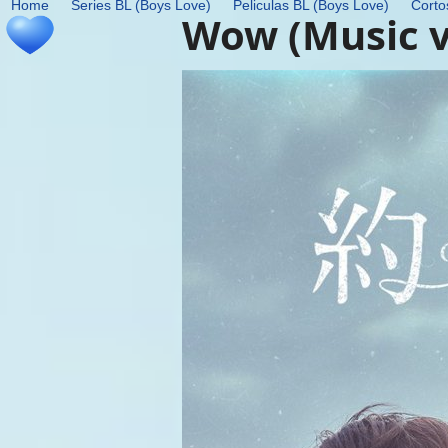
Home
Series BL (Boys Love)
Peliculas BL (Boys Love)
Corto
Skip
Wow (Music v
to
content