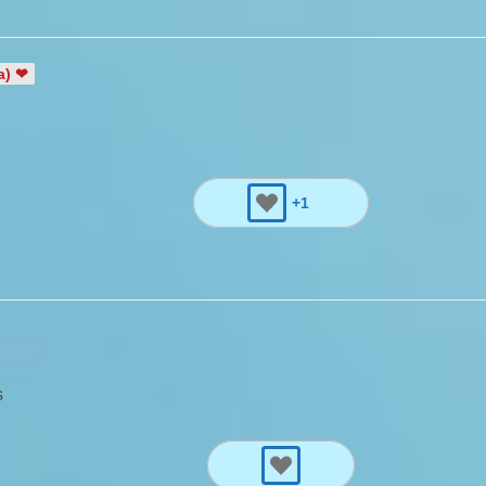
a) ❤
+1
s