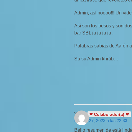
Admin, así noooo!!! Un vide
Así son los besos y sonidos
bar SBL ja ja ja ja .
Palabras sabias de Aarón a
Su su Admin khráb….
Vany
❤ Colaborador(a) ❤
febrero 27, 2023 a las 22:33
Bello resumen de está linda