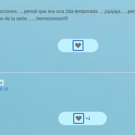
ociones…..pensé que era una 2da temporada ….jajajaja…..pero
as de la serie……hermosoooo!!!!
r
19:18
+1