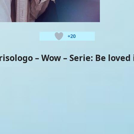
+20
risologo – Wow
– Serie:
Be loved 