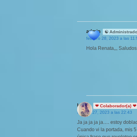
admin
☯ Administrado
febrero 28, 2023 a las 11
Hola Renata,,, Saludos!
kukys
❤ Colaborador(a) ❤
febrero 27, 2023 a las 22:43
Ja ja ja ja ja…. estoy doblada
Cuando vi la portada, mis 5 s
única frase que revoloteo e