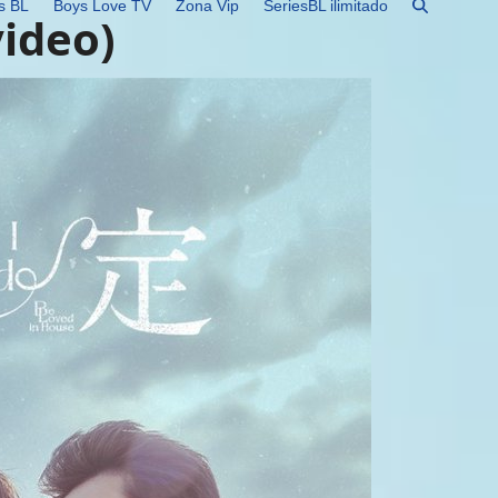
s BL
Boys Love TV
Zona Vip
SeriesBL ilimitado
ideo)