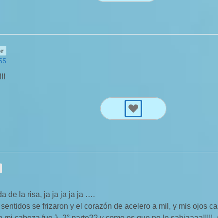
r
:55
!!
 de la risa, ja ja ja ja ja ….
entidos se frizaron y el corazón de acelero a mil, y mis ojos casi
n mi cabeza fue 》2° parte?? y como es que no lo sabiaaaa!!!!!《 