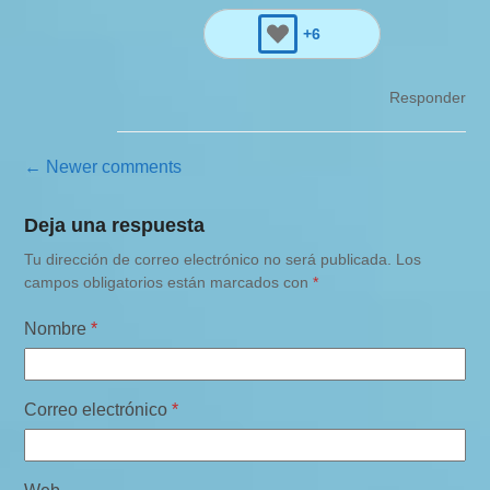
+6
Responder
N
← Newer comments
a
Deja una respuesta
v
Tu dirección de correo electrónico no será publicada.
Los
e
campos obligatorios están marcados con
*
g
a
Nombre
*
c
i
Correo electrónico
*
ó
n