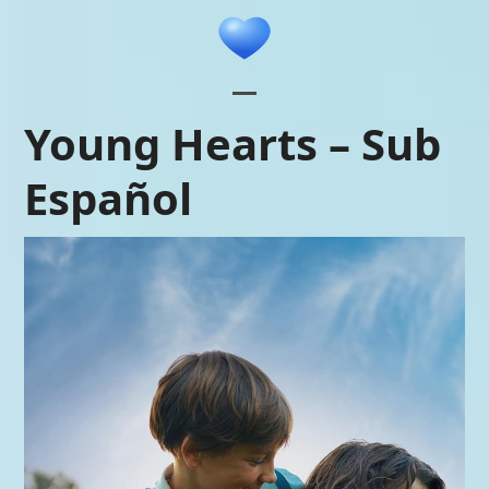
Skip
to
content
Open
Close
Young Hearts – Sub
mobile
mobile
Español
menu
menu