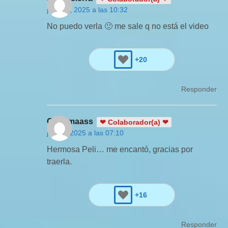
julio 15, 2025 a las 10:32
No puedo verla 🙁 me sale q no está el video
+20
Responder
Gabomaass
❤ Colaborador(a) ❤
julio 2, 2025 a las 07:10
Hermosa Peli… me encantó, gracias por
traerla.
+16
Responder