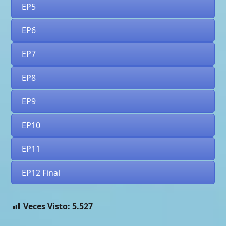
EP5
EP6
EP7
EP8
EP9
EP10
EP11
EP12 Final
Veces Visto:
5.527