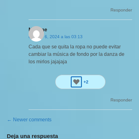
Responder
Marlene
octubre 6, 2024 a las 03:13
Cada que se quita la ropa no puede evitar
cambiar la música de fondo por la danza de
los mirlos jajajaja
+2
Responder
N
← Newer comments
a
Deja una respuesta
v