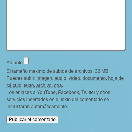
t
a
r
i
o
s
Adjunto
El tamaño máximo de subida de archivos: 32 MB.
Puedes subir:
imagen
,
audio
,
vídeo
,
documento
,
hoja de
cálculo
,
texto
,
archivo
,
otra
.
Los enlaces a YouTube, Facebook, Twitter y otros
servicios insertados en el texto del comentario se
incrustarán automáticamente.