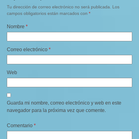
Tu dirección de correo electrónico no será publicada.
Los
e
campos obligatorios están marcados con
*
g
a
Nombre
*
c
i
Correo electrónico
*
ó
n
Web
d
e
c
o
Guarda mi nombre, correo electrónico y web en este
m
navegador para la próxima vez que comente.
e
Comentario
*
n