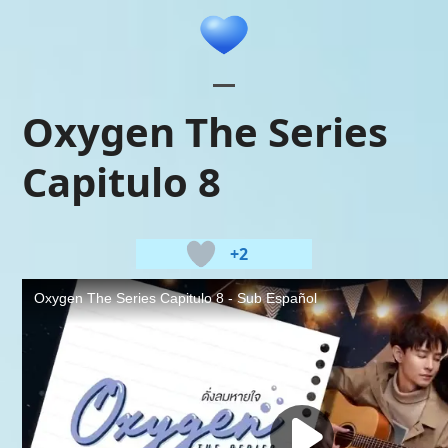
Skip
to
content
Open
Close
Oxygen The Series
mobile
mobile
Capitulo 8
menu
menu
+2