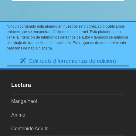
Ningún contenido está alojado en nuestros servidores, solo publicamos
enlaces que se encuentran fácilmente en Internet. Esta plataforma no
tiene la intención de infringir los derechos de autor y tampoco se adjudica
el trabajo de traducción de los subbers. Este lugar es de entretenimiento
para fans de habla hispana.
Edit tools (Herramientas de edicion)
Lectura
Manga Yaoi
Anime
Contenido Adulto