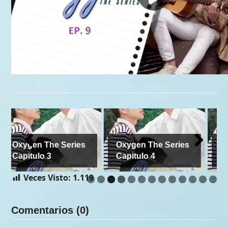
s
Oxygen The Series
Oxygen The Series
Capitulo 4
Capitulo 5
Veces Visto:
1.119
Comentarios (0)