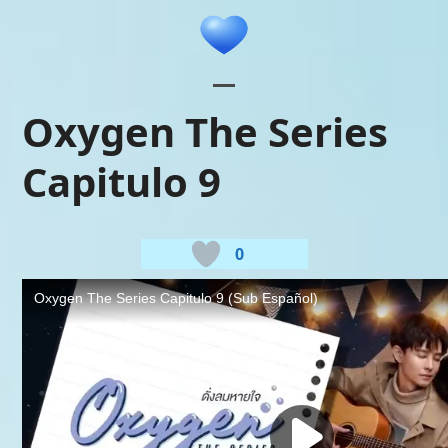
Skip
to
content
Open
Close
Oxygen The Series
mobile
mobile
Capitulo 9
menu
menu
0