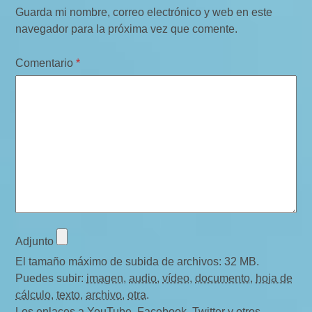
o
Guarda mi nombre, correo electrónico y web en este
m
navegador para la próxima vez que comente.
e
Comentario
*
n
t
a
r
i
o
s
Adjunto
El tamaño máximo de subida de archivos: 32 MB.
Puedes subir:
imagen
,
audio
,
vídeo
,
documento
,
hoja de
cálculo
,
texto
,
archivo
,
otra
.
Los enlaces a YouTube, Facebook, Twitter y otros