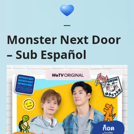
Skip
to
content
Open
Close
Monster Next Door
mobile
mobile
– Sub Español
menu
menu