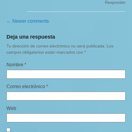
Responder
N
← Newer comments
a
Deja una respuesta
v
Tu dirección de correo electrónico no será publicada.
Los
e
campos obligatorios están marcados con
*
g
a
Nombre
*
c
i
Correo electrónico
*
ó
n
Web
d
e
c