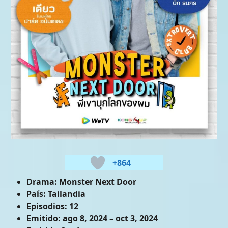
+864
Drama:
Monster Next Door
País:
Tailandia
Episodios:
12
Emitido:
ago 8, 2024 – oct 3, 2024