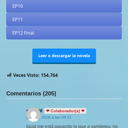
EP10
EP11
EP12 Final
Leer o descargar la novela
Veces Visto:
154.764
Comentarios (205)
sarukitl
❤ Colaborador(a) ❤
julio 24, 2026 a las 09:11
Igual me está pasando lo que a yamiletxu, no